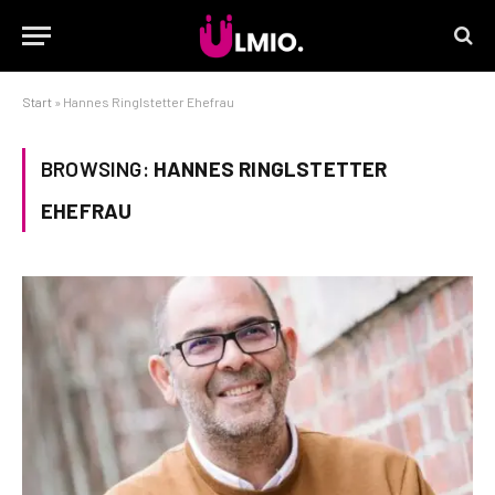
Start
»
Hannes Ringlstetter Ehefrau
BROWSING:
HANNES RINGLSTETTER
EHEFRAU