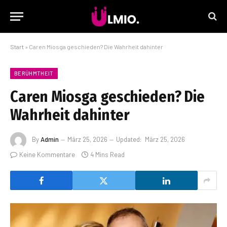
Start
»
Caren Miosga geschieden? Die Wahrheit dahinter
BERÜHMTHEIT
Caren Miosga geschieden? Die
Wahrheit dahinter
By
Admin
März 25, 2026
Updated:
März 25, 2026
Keine Kommentare
4 Mins Read